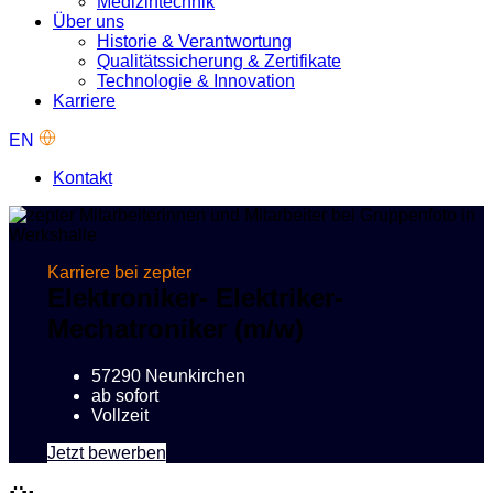
Medizintechnik
Über uns
Historie & Verantwortung
Qualitätssicherung & Zertifikate
Technologie & Innovation
Karriere
EN
Kontakt
Karriere bei zepter
Elektroniker- Elektriker-
Mechatroniker (m/w)
57290 Neunkirchen
ab sofort
Vollzeit
Jetzt bewerben