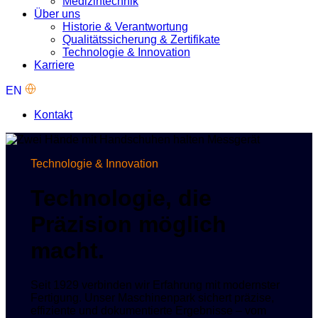
Medizintechnik
Über uns
Historie & Verantwortung
Qualitätssicherung & Zertifikate
Technologie & Innovation
Karriere
EN
Kontakt
Technologie & Innovation
Technologie, die
Präzision möglich
macht.
Seit 1929 verbinden wir Erfahrung mit modernster
Fertigung. Unser Maschinenpark sichert präzise,
effiziente und dokumentierte Ergebnisse – vom