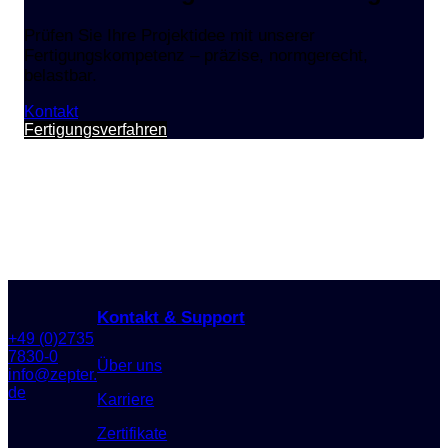
Prüfen Sie Ihre Projektidee mit unserer
Fertigungskompetenz – präzise, normgerecht,
belastbar.
Kontakt
Fertigungsverfahren
Kontakt & Support
+49 (0)2735
7830-0
Über uns
info@zepter.
de
Karriere
Zertifikate